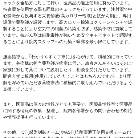
ェックを全処方に対して行い、医薬品の適正使用に努めています。
持参薬を使用する際も同様のチェックを行っています。注射薬で中
心静脈から投与する栄養輸液(高カロリー輸液)と抗がん剤は、専用
設備で薬剤師が調製します。高カロリー輸液はクリーンベンチで調
製することにより空気中の細菌の汚染を防ぎ、感染予防に貢献して
います。抗がん剤は細胞毒性が強いため安全キャビネットで調製す
ることにより院内スタッフへの汚染・曝露を最小限にしています。
服薬指導も、｢わかりやすく丁寧に｣を心がけて、積極的に行ってい
ます。各病棟の担当薬剤師が病室に伺い、患者さんあるいはそのご
家族に対して薬について説明したり、相談を受けたりしています。
間違えずに服用(使用)していただくことはもちろんですが、より理
解を深めていただき薬物療法に積極的に取り組んでいただけるよう
支援しています。
また、医薬品は個々の情報がとても重要で、医薬品情報室で医薬品
に関する情報の収集・整理し、院内各部署からの問い合わせの対応
や情報提供も行っています。
その他、ICT(感染制御チーム)やAST(抗菌薬適正使用支援チーム)で